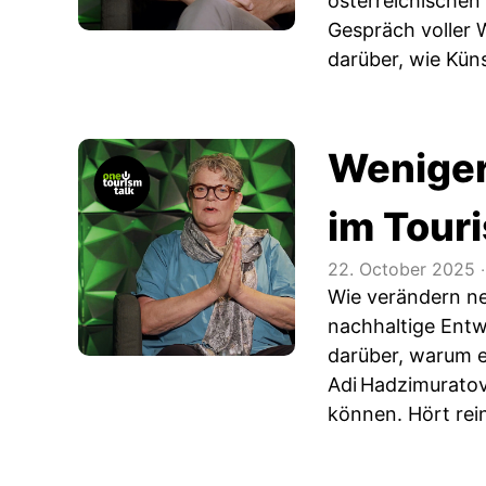
österreichischen
Gespräch voller 
darüber, wie Küns
Weniger
im Tour
22. October 2025
‧
Wie verändern ne
nachhaltige Entw
darüber, warum 
Adi Hadzimuratovi
können. Hört rei