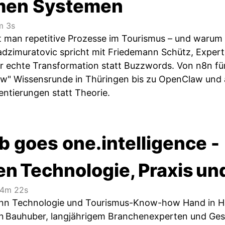
men Systemen
 3s
t man repetitive Prozesse im Tourismus – und warum
dzimuratovic spricht mit Friedemann Schütz, Expert
 echte Transformation statt Buzzwords. Von n8n für 
ow" Wissensrunde in Thüringen bis zu OpenClaw und
ntierungen statt Theorie.
 goes one.intelligence -
n Technologie, Praxis un
4m 22s
enn Technologie und Tourismus-Know-how Hand in H
ian Bauhuber, langjährigem Branchenexperten und Ges