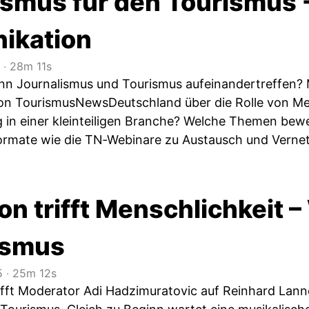
smus für den Tourismus -
ikation
‧
28m 11s
nn Journalismus und Tourismus aufeinandertreffen? 
von TourismusNewsDeutschland über die Rolle von Me
g in einer kleinteiligen Branche? Welche Themen be
ormate wie die TN‑Webinare zu Austausch und Verne
on trifft Menschlichkeit
ismus
5
‧
25m 12s
trifft Moderator Adi Hadzimuratovic auf Reinhard Lan