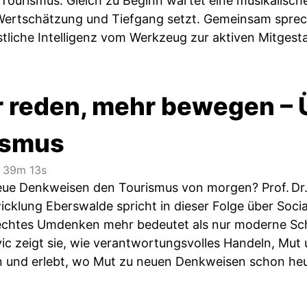
 Tourismus. Gleich zu Beginn wartet eine musikalisch
Wertschätzung und Tiefgang setzt. Gemeinsam sprec
tliche Intelligenz vom Werkzeug zur aktiven Mitgestal
 reden, mehr bewegen – 
ismus
39m 13s
ue Denkweisen den Tourismus von morgen? Prof. Dr. 
icklung Eberswalde spricht in dieser Folge über Socia
echtes Umdenken mehr bedeutet als nur moderne Sc
c zeigt sie, wie verantwortungsvolles Handeln, Mut u
n und erlebt, wo Mut zu neuen Denkweisen schon he