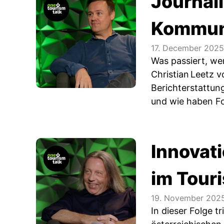
Journali
Kommun
17. December 2025
Was passiert, we
Christian Leetz 
Berichterstattun
und wie haben F
Innovati
im Tour
19. November 202
In dieser Folge 