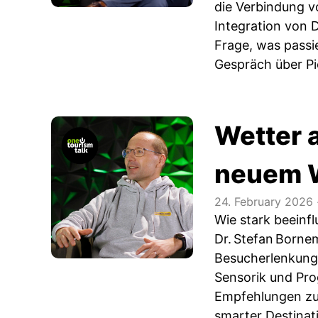
die Verbindung v
Integration von 
Frage, was passi
Gespräch über Pi
Wetter a
neuem 
24. February 2026
Wie stark beeinf
Dr. Stefan Borne
Besucherlenkung.
Sensorik und Pro
Empfehlungen zu 
smarter Destinat