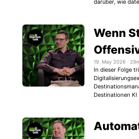
darüber, wie dat
Wenn Str
Offensi
19. May 2026
‧
29m
In dieser Folge 
Digitalisierungs
Destinationsman
Destinationen KI 
Automat