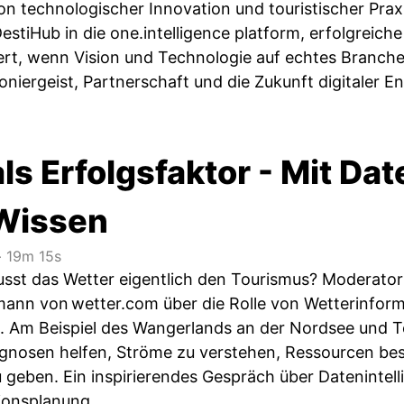
on technologischer Innovation und touristischer Pra
DestiHub in die one.intelligence platform, erfolgrei
ert, wenn Vision und Technologie auf echtes Branchen
oniergeist, Partnerschaft und die Zukunft digitaler 
ls Erfolgsfaktor - Mit Dat
Wissen
‧
19m 15s
lusst das Wetter eigentlich den Tourismus? Moderator
mann von wetter.com über die Rolle von Wetterinform
 Am Beispiel des Wangerlands an der Nordsee und Te
gnosen helfen, Ströme zu verstehen, Ressourcen bes
geben. Ein inspirierendes Gespräch über Datenintelli
ionsplanung.