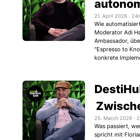
autono
21. April 2026
‧
24m
Wie automatisier
Moderator Adi Ha
Ambassador, über
"Espresso to Kn
konkrete Impleme
DestiHub
Zwische
25. March 2026
‧
2
Was passiert, w
spricht mit Flor