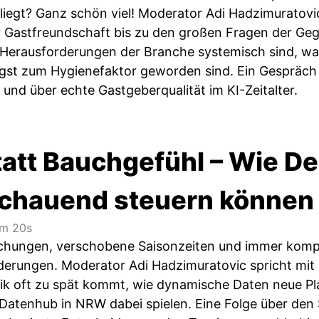
iegt? Ganz schön viel! Moderator Adi Hadzimuratovic
r Gastfreundschaft bis zu den großen Fragen der G
 Herausforderungen der Branche systemisch sind, w
gst zum Hygienefaktor geworden sind. Ein Gespräch
und über echte Gastgeberqualität im KI-Zeitalter.
tatt Bauchgefühl – Wie De
chauend steuern können
m 20s
uchungen, verschobene Saisonzeiten und immer kompl
erungen. Moderator Adi Hadzimuratovic spricht mit
stik oft zu spät kommt, wie dynamische Daten neue Pla
 Datenhub in NRW dabei spielen. Eine Folge über den 